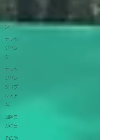
ラクテ
ィブセ
ッショ
ン
ナレッ
ジバン
ク
ナレッ
ジバン
ク（プ
レミア
ム）
国際ヨ
ガの日
その他