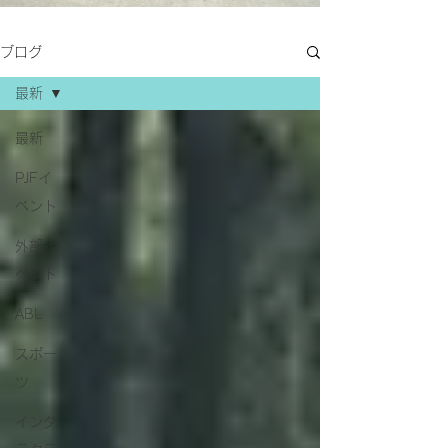
ブログ
最新
最新
PJFイ
ベント
外部イ
ベント
ABL
スポー
ツ
インタ