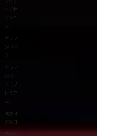
ラクテ
ィブセ
ッショ
ン
ナレッ
ジバン
ク
ナレッ
ジバン
ク（プ
レミア
ム）
国際ヨ
ガの日
その他