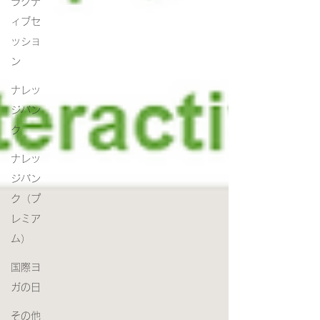
ラクテ
ィブセ
ッショ
ン
ナレッ
ジバン
ク
ナレッ
ジバン
ク（プ
レミア
ム）
国際ヨ
ガの日
その他