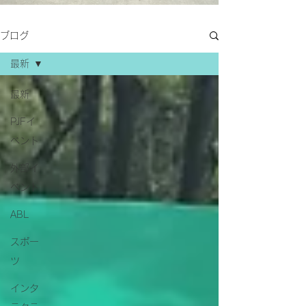
ブログ
最新
最新
PJFイ
ベント
外部イ
ベント
ABL
スポー
ツ
インタ