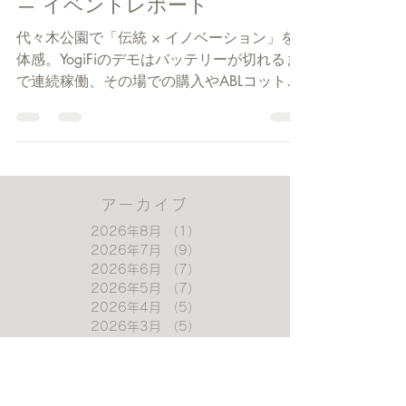
2025年10月9日
ナマステ・インディア 2025
— イベントレポート
代々木公園で「伝統 × イノベーション」を
体感。YogiFiのデモはバッテリーが切れるま
で連続稼働、その場での購入やABLコット
ン・ヨガラグも好評。2日目36件（合計60
件）のフィードバックを獲得し、スタジオ・
企業とのコラボ相談も広がりました。
アーカイブ
2026年8月
（1）
1件の記事
2026年7月
（9）
9件の記事
2026年6月
（7）
7件の記事
2026年5月
（7）
7件の記事