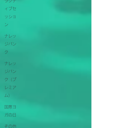
ラクテ
ィブセ
ッショ
ン
ナレッ
ジバン
ク
ナレッ
ジバン
ク（プ
レミア
ム）
国際ヨ
ガの日
その他