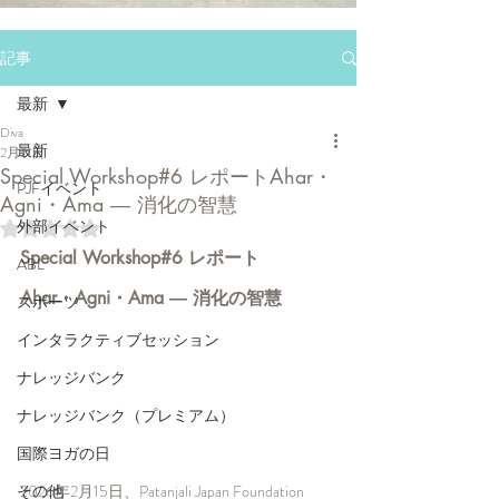
記事
最新
Diva
最新
2月21日
Special Workshop#6 レポートAhar・
PJFイベント
Agni・Ama ― 消化の智慧
外部イベント
5つ星のうちNaNと評価されています。
Special Workshop#6 レポート
ABL
Ahar・Agni・Ama ― 消化の智慧
スポーツ
インタラクティブセッション
ナレッジバンク
ナレッジバンク（プレミアム）
国際ヨガの日
2026年2月15日、Patanjali Japan Foundation 
その他