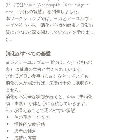
(PJF)ではSpecial Workshop#6「Ahar・Agni・
Ama ― 消化の智慧」 を開催しました。
本ワークショップでは、ヨガとアーユルヴェ
ーダの視点から、消化が心身の健康と日常の
質にどれほど深く関わっているか を学びまし
た。
消化がすべての基盤
ヨガとアーユルヴェーダでは、Agni（消化の
火） は健康の土台と考えられています。
どれほど良い食事（Ahar）をとっていても、
消化の火が弱ければ、栄養は十分に吸収され
ません。
消化が不完全な状態が続くと、Ama（未消化
物・毒素） が体と心に蓄積していきます。
Amaが増えることで現れやすい状態：
体の重さ・だるさ
慢性的な疲労感
思考の鈍さ
感情の停滞