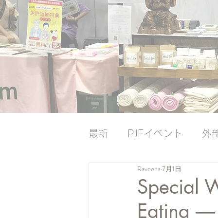
最新
PJFイベント
外
Raveena
7月1日
ナレッジバンク
ナレ
Special 
Eatin