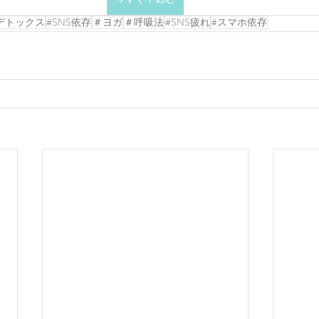
デトックス
#SNS依存
＃ヨガ
＃呼吸法
#SNS疲れ
#スマホ依存