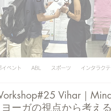
PJF ​活動記録
部イベント
ABL
スポーツ
インタラクテ
ッジバンク（プレミアム）
国際ヨガの日
Workshop#25 Vihar｜Mind
g ― ヨーガの視点から考え