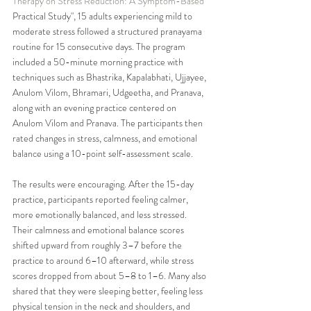
Therapy on Stress Reduction: A Symptom-Based 
Practical Study", 15 adults experiencing mild to 
moderate stress followed a structured pranayama 
routine for 15 consecutive days. The program 
included a 50-minute morning practice with 
techniques such as Bhastrika, Kapalabhati, Ujjayee, 
Anulom Vilom, Bhramari, Udgeetha, and Pranava, 
along with an evening practice centered on 
Anulom Vilom and Pranava. The participants then 
rated changes in stress, calmness, and emotional 
balance using a 10-point self-assessment scale. 
The results were encouraging. After the 15-day 
practice, participants reported feeling calmer, 
more emotionally balanced, and less stressed. 
Their calmness and emotional balance scores 
shifted upward from roughly 3–7 before the 
practice to around 6–10 afterward, while stress 
scores dropped from about 5–8 to 1–6. Many also 
shared that they were sleeping better, feeling less 
physical tension in the neck and shoulders, and 