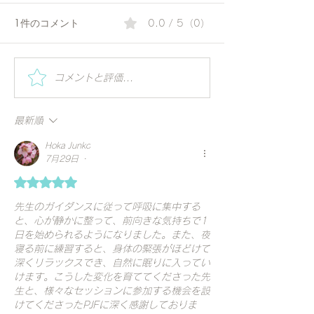
1件のコメント
0.0 / 5（0）
夏の朝にぴったりのコリ
トラタカ瞑想と
コメントと評価...
アンダーウォーター | 毎
線を一点に集中
日の一杯で始める、やさ
ガの浄化法〜
最新順
しいアーユルヴェーダ習
Hoka Junko
慣
•
7月29日
5つ星のうち5と評価されています。
先生のガイダンスに従って呼吸に集中する
と、心が静かに整って、前向きな気持ちで1
日を始められるようになりました。また、夜
寝る前に練習すると、身体の緊張がほどけて
深くリラックスでき、自然に眠りに入ってい
けます。こうした変化を育ててくださった先
生と、様々なセッションに参加する機会を設
けてくださったPJFに深く感謝しておりま