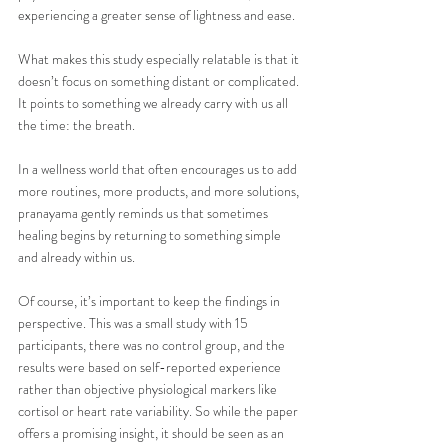
experiencing a greater sense of lightness and ease. 
What makes this study especially relatable is that it 
doesn’t focus on something distant or complicated. 
It points to something we already carry with us all 
the time: the breath. 
In a wellness world that often encourages us to add 
more routines, more products, and more solutions, 
pranayama gently reminds us that sometimes 
healing begins by returning to something simple 
and already within us.
Of course, it’s important to keep the findings in 
perspective. This was a small study with 15 
participants, there was no control group, and the 
results were based on self-reported experience 
rather than objective physiological markers like 
cortisol or heart rate variability. So while the paper 
offers a promising insight, it should be seen as an 