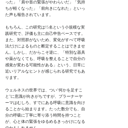
った」「肩や首の緊張がやわらいだ」「気持
ちが軽くなった」「前向きになれた」といっ
た声も報告されています。
もちろん、この研究は15名という小規模な実
践研究で、評価も主に自己申告ベースです。
また、対照群がないため、変化がすべて呼吸
法だけによるものと断定することはできませ
ん。しかし、だからこそ逆に、「特別な器具
や薬がなくても、呼吸を整えることで自分の
感覚が変わる可能性がある」という、日常に
近いリアルなヒントが感じられる研究でもあ
ります。
ウェルネスの世界では、つい“何かを足すこ
と”に意識が向きがちですが、プラーナーヤ
ーマはむしろ、すでにある呼吸に意識を向け
ることから始まります。たった数分でも、自
分の呼吸に丁寧に寄り添う時間を持つこと
が、心と体の緊張をゆるめるきっかけになる
のかもしれません。