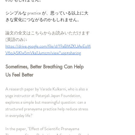
シンプルな practice が、思っている以上に大
きな変化につながるのかもしれません。
論文の全文はこちらからお読みいただけます 
(英語のみ)↓
https://drive.google.com/file/d/19aBMZKUAvEqM
V6oJySKIw5mVka1Jumcm/view?usp=sharing
Sometimes, Better Breathing Can Help 
Us Feel Better
A research paper by Varada Kulkarni, who is also a 
yoga instructor at Patanjali Japan Foundation, 
explores a simple but meaningful question: can a 
structured pranayama practice help reduce stress 
in everyday life?
In the paper, "Effect of Scientific Pranayama 