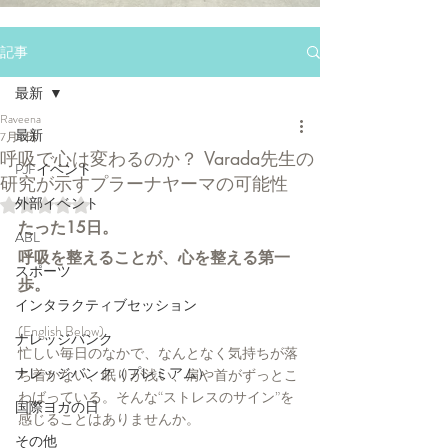
記事
最新
Raveena
最新
7月9日
呼吸で心は変わるのか？ Varada先生の
PJFイベント
研究が示すプラーナヤーマの可能性
外部イベント
5つ星のうちNaNと評価されています。
たった15日。
ABL
呼吸を整えることが、心を整える第一
スポーツ
歩。
インタラクティブセッション
(English Below)
ナレッジバンク
忙しい毎日のなかで、なんとなく気持ちが落
ナレッジバンク（プレミアム）
ち着かない、眠りが浅い、肩や首がずっとこ
わばっている。そんな“ストレスのサイン”を
国際ヨガの日
感じることはありませんか。
その他