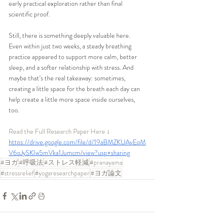
early practical exploration rather than final 
scientific proof. 
Still, there is something deeply valuable here. 
Even within just two weeks, a steady breathing 
practice appeared to support more calm, better 
sleep, and a softer relationship with stress. And 
maybe that’s the real takeaway: sometimes, 
creating a little space for the breath each day can 
help create a little more space inside ourselves, 
too.
Read the Full Research Paper Here ↓
https://drive.google.com/file/d/19aBMZKUAvEqM
V6oJySKIw5mVka1Jumcm/view?usp=sharing
#ヨガ
#呼吸法
#ストレス軽減
#pranayama
#stressrelief
#yogaresearchpaper
#ヨガ論文