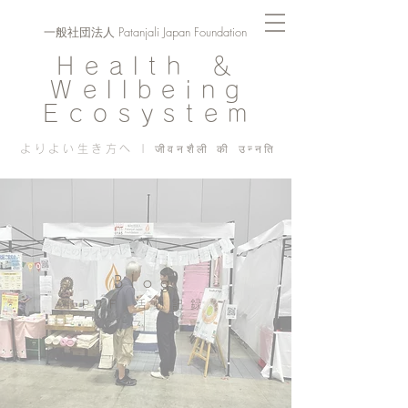
一般社団法人 Patanjali Japan Foundation
Health ＆
Wellbeing
Ecosystem
よりよい生き方へ | जीवनशैली की उन्नति
Blog
PJF ​活動記録