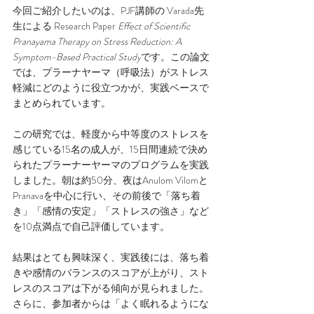
今回ご紹介したいのは、PJF講師の Varada先
生による Research Paper 
Effect of Scientific 
Pranayama Therapy on Stress Reduction: A 
Symptom-Based Practical Study
です。この論文
では、プラーナヤーマ（呼吸法）がストレス
軽減にどのように役立つかが、実践ベースで
まとめられています。
この研究では、軽度から中等度のストレスを
感じている15名の成人が、15日間連続で決め
られたプラーナーヤーマのプログラムを実践
しました。朝は約50分、夜はAnulom Vilomと
Pranavaを中心に行い、その前後で「落ち着
き」「感情の安定」「ストレスの強さ」など
を10点満点で自己評価しています。
結果はとても興味深く、実践後には、落ち着
きや感情のバランスのスコアが上がり、スト
レスのスコアは下がる傾向が見られました。
さらに、参加者からは「よく眠れるようにな