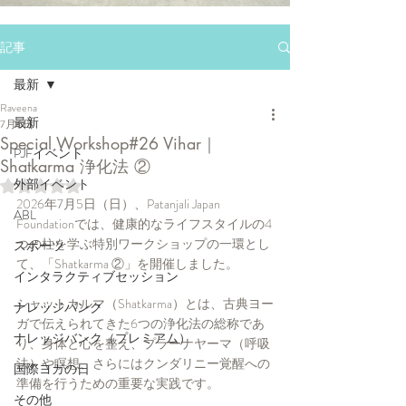
記事
最新
Raveena
最新
7月6日
Special Workshop#26 Vihar｜
PJFイベント
Shatkarma 浄化法 ②
外部イベント
5つ星のうちNaNと評価されています。
2026年7月5日（日）、Patanjali Japan 
ABL
Foundationでは、健康的なライフスタイルの4
つの柱を学ぶ特別ワークショップの一環とし
スポーツ
て、「Shatkarma ②」を開催しました。
インタラクティブセッション
シャットカルマ（Shatkarma）とは、古典ヨー
ナレッジバンク
ガで伝えられてきた6つの浄化法の総称であ
ナレッジバンク（プレミアム）
り、身体と心を整え、プラーナヤーマ（呼吸
法）や瞑想、さらにはクンダリニー覚醒への
国際ヨガの日
準備を行うための重要な実践です。
その他