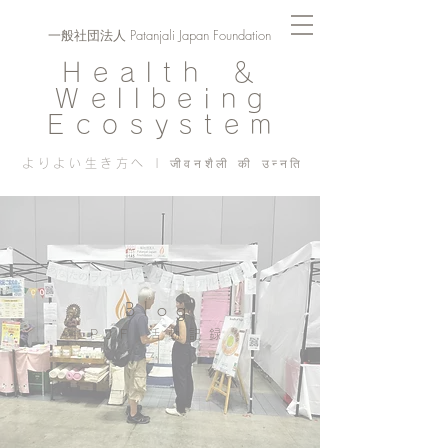
一般社団法人 Patanjali Japan Foundation
Health ＆
Wellbeing
Ecosystem
よりよい生き方へ | जीवनशैली की उन्नति
Blog
PJF ​活動記録