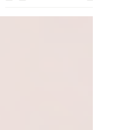
忙しい社会人に向けたヨガワークショップ
「Vihar」の内容を紹介。短時間でできる実践法や
ストレス管理、集中力向上のヒントを解説し、日
常に無理なく取り入れるウェルネス習慣を提案し
ます。