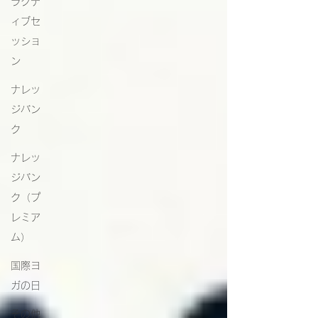
ラクテ
ィブセ
ッショ
ン
ナレッ
ジバン
ク
ナレッ
ジバン
ク（プ
レミア
ム）
国際ヨ
ガの日
その他